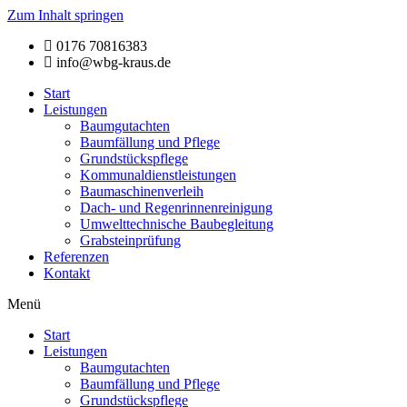
Zum Inhalt springen
0176 70816383
info@wbg-kraus.de
Start
Leistungen
Baumgutachten
Baumfällung und Pflege
Grundstückspflege
Kommunaldienstleistungen
Baumaschinenverleih
Dach- und Regenrinnenreinigung
Umwelttechnische Baubegleitung
Grabsteinprüfung
Referenzen
Kontakt
Menü
Start
Leistungen
Baumgutachten
Baumfällung und Pflege
Grundstückspflege